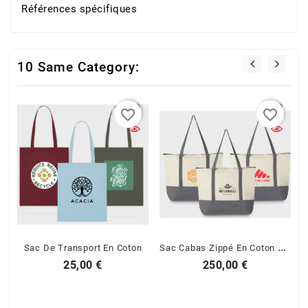
Références spécifiques
10 Same Category:
favorite_border
favorite_border
S
Ac Cabas Zippé En Coton Recyclé
Sac De Transport En Coton
Prix
Prix
25,00 €
250,00 €