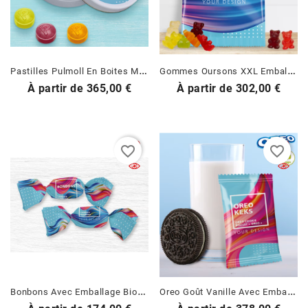
P
Astilles Pulmoll En Boites Métal Personnalisées
G
Ommes Oursons XXL Emballages Recyclés
Prix
Prix
À partir de
365,00 €
À partir de
302,00 €
favorite_border
favorite_border
B
Onbons Avec Emballage Biodégradable Personnalisé
O
Reo Goût Vanille Avec Emballage Personnalisé