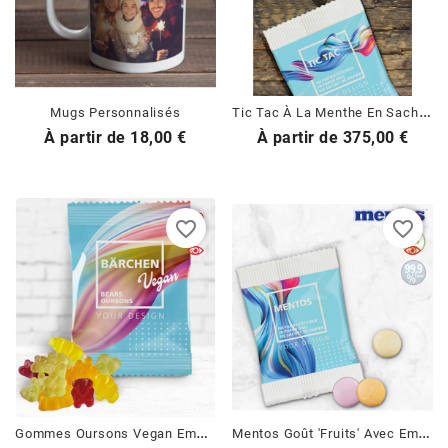
T
Ic Tac À La Menthe En Sachets Papier Personnalisés
Mugs Personnalisés
Prix
Prix
À partir de
18,00 €
À partir de
375,00 €
favorite_border
favorite_border
G
Ommes Oursons Vegan Emballage Personnalisé
M
Entos Goût 'Fruits' Avec Emballage Personnalisé