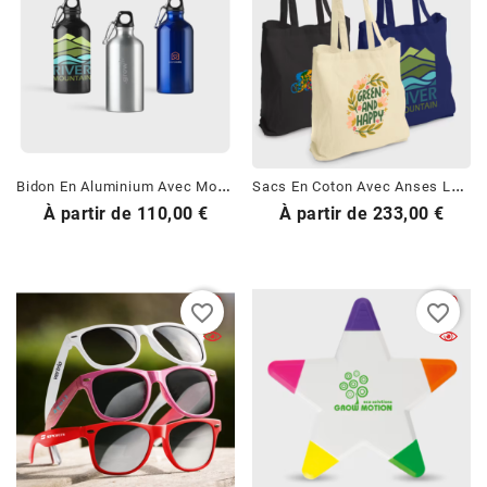
B
Idon En Aluminium Avec Mousqueton
S
Acs En Coton Avec Anses Longues
Prix
Prix
À partir de
110,00 €
À partir de
233,00 €
favorite_border
favorite_border