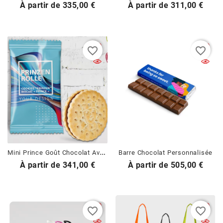
Prix
Prix
À partir de
335,00 €
À partir de
311,00 €
favorite_border
favorite_border
M
Ini Prince Goût Chocolat Avec Emballage Personnalisé
Barre Chocolat Personnalisée
Prix
Prix
À partir de
341,00 €
À partir de
505,00 €
favorite_border
favorite_border