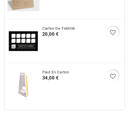
Cartes De Fidélité
favorite_border
Prix
20,00 €
Pied En Carton
favorite_border
Prix
34,00 €