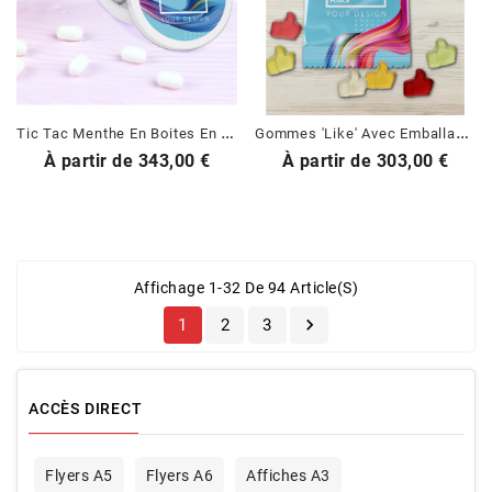
T
Ic Tac Menthe En Boites En Métal Personnalisées
G
Ommes 'Like' Avec Emballage Personnalisé
Prix
Prix
À partir de
343,00 €
À partir de
303,00 €
Affichage 1-32 De 94 Article(s)

1
2
3
ACCÈS DIRECT
Flyers A5
Flyers A6
Affiches A3