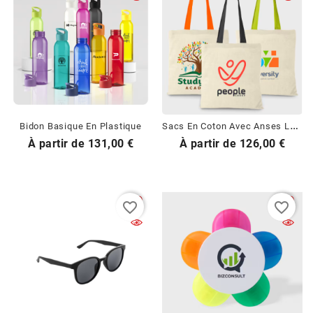
S
Acs En Coton Avec Anses Longues Colorées
Bidon Basique En Plastique
Prix
Prix
À partir de
131,00 €
À partir de
126,00 €
favorite_border
favorite_border