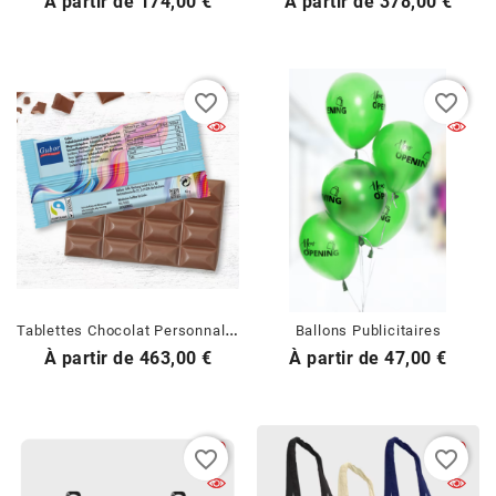
Prix
Prix
À partir de
174,00 €
À partir de
378,00 €
favorite_border
favorite_border
T
Ablettes Chocolat Personnalisées
Ballons Publicitaires
Prix
Prix
À partir de
463,00 €
À partir de
47,00 €
favorite_border
favorite_border