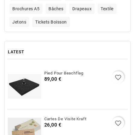
Brochures A5
Bâches
Drapeaux
Textile
Jetons
Tickets Boisson
LATEST
Pied Pour Beachflag
favorite_border
Prix
89,00 €
Cartes De Visite Kraft
favorite_border
Prix
26,00 €