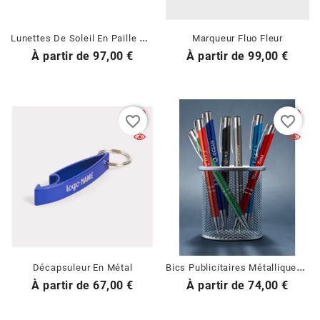
L
Unettes De Soleil En Paille De Blé Écologique
Marqueur Fluo Fleur
Prix
Prix
À partir de
97,00 €
À partir de
99,00 €
favorite_border
favorite_border
B
Ics Publicitaires Métalliques (mat)
Décapsuleur En Métal
Prix
Prix
À partir de
67,00 €
À partir de
74,00 €