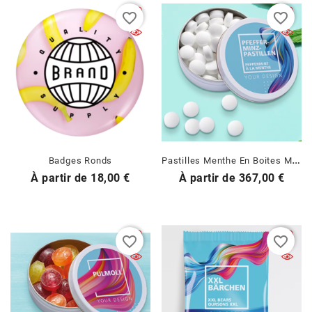
favorite_border
favorite_border
P
Astilles Menthe En Boites Métalliques Personnalisées
Badges Ronds
Prix
Prix
À partir de
18,00 €
À partir de
367,00 €
favorite_border
favorite_border