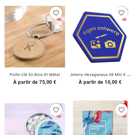
favorite_border
favorite_border
J
Etons Hexagonaux 38 Mm X 38 Mm
Porte-Clé En Bois Et Métal
Prix
Prix
À partir de
75,00 €
À partir de
10,00 €
favorite_border
favorite_border