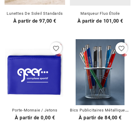
Lunettes De Soleil Standards
Marqueur Fluo Étoile
Prix
Prix
À partir de
97,00 €
À partir de
101,00 €
favorite_border
favorite_border
B
Ics Publicitaires Métalliques (brillant)
Porte-Monnaie / Jetons
Prix
Prix
À partir de
0,00 €
À partir de
84,00 €