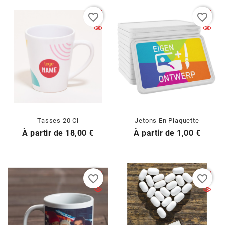
favorite_border
favorite_border
Tasses 20 Cl
Jetons En Plaquette
Prix
Prix
À partir de
18,00 €
À partir de
1,00 €
favorite_border
favorite_border