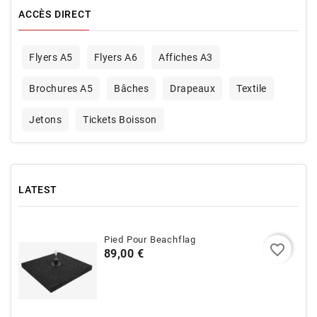
ACCÈS DIRECT
Flyers A5
Flyers A6
Affiches A3
Brochures A5
Bâches
Drapeaux
Textile
Jetons
Tickets Boisson
LATEST
Pied Pour Beachflag
favorite_border
Prix
89,00 €