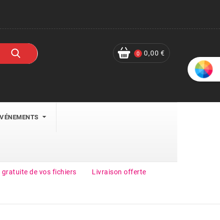
0,00 €
0
ÉVÉNEMENTS
 gratuite de vos fichiers
Livraison offerte
Get 30% Off On Selected Items