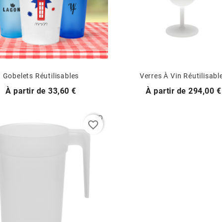
Gobelets Réutilisables
Verres À Vin Réutilisabl
Prix
Prix
À partir de
33,60 €
À partir de
294,00 €
favorite_border