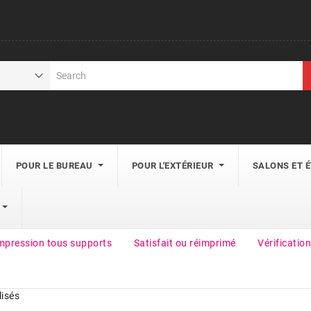
POUR LE BUREAU
POUR L'EXTÉRIEUR
SALONS ET 
mpression tous supports
Satisfait ou réimprimé
Vérification
isés