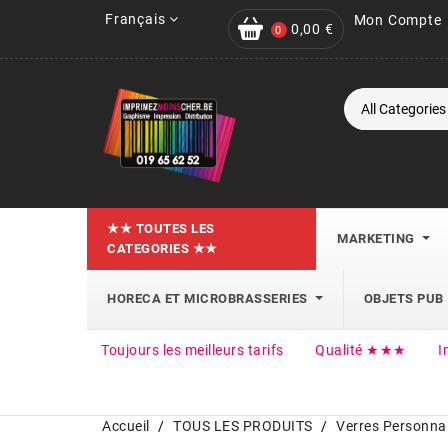
Français
Mon Compte
0,00 €
0
★★ TOUTES LES
MARKETING
CATEGORIES ★★
HORECA ET MICROBRASSERIES
OBJETS PUB
Toujours les meilleurs tarifs
Qualité ★★★
I
Accueil
TOUS LES PRODUITS
Verres Personnal