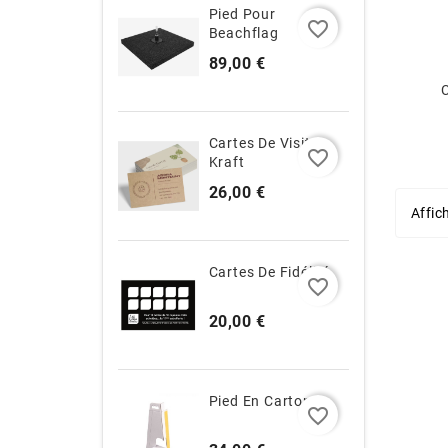
Pied Pour
favorite_border
Beachflag
Prix
89,00 €
Cartes De Visite
favorite_border
Kraft
Prix
26,00 €
Affic
Cartes De Fidélité
favorite_border
Prix
20,00 €
Pied En Carton
favorite_border