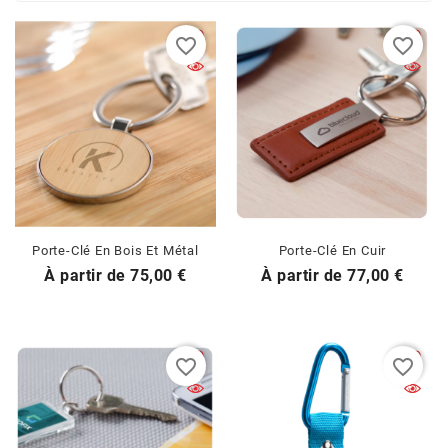
favorite_border
favorite_border
Porte-Clé En Bois Et Métal
Porte-Clé En Cuir
Prix
Prix
À partir de
75,00 €
À partir de
77,00 €
favorite_border
favorite_border