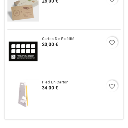
Prix
26,00 €
Cartes De Fidélité
favorite_border
Prix
20,00 €
Pied En Carton
favorite_border
Prix
34,00 €