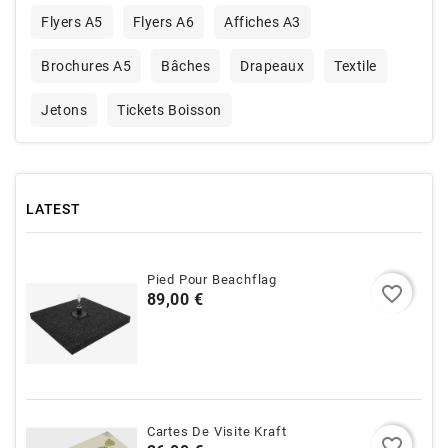
Flyers A5
Flyers A6
Affiches A3
Brochures A5
Bâches
Drapeaux
Textile
Jetons
Tickets Boisson
LATEST
Pied Pour Beachflag
favorite_border
Prix
89,00 €
Cartes De Visite Kraft
favorite_border