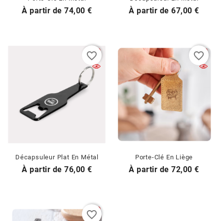
Prix
Prix
À partir de
74,00 €
À partir de
67,00 €
favorite_border
favorite_border
Décapsuleur Plat En Métal
Porte-Clé En Liège
Prix
Prix
À partir de
76,00 €
À partir de
72,00 €
favorite_border