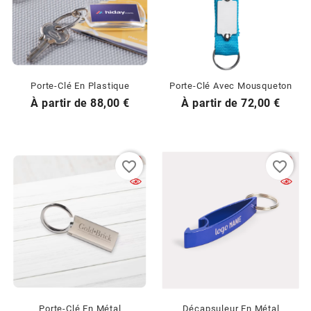
Porte-Clé En Plastique
Porte-Clé Avec Mousqueton
Prix
Prix
À partir de
88,00 €
À partir de
72,00 €
favorite_border
favorite_border
Porte-Clé En Métal
Décapsuleur En Métal