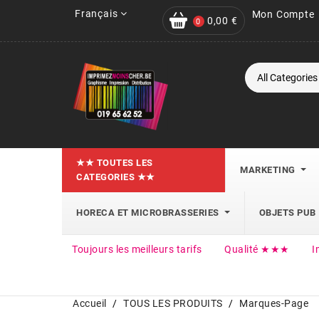
Français
Mon Compte
0,00 €
0
★★ TOUTES LES
MARKETING
CATEGORIES ★★
HORECA ET MICROBRASSERIES
OBJETS PUB
Toujours les meilleurs tarifs
Qualité ★★★
I
Accueil
TOUS LES PRODUITS
Marques-Page