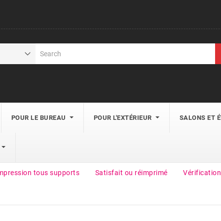
POUR LE BUREAU
POUR L'EXTÉRIEUR
SALONS ET 
mpression tous supports
Satisfait ou réimprimé
Vérification