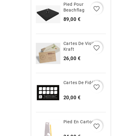
Pied Pour
favorite_border
Beachflag
Prix
89,00 €
Cartes De Visite
favorite_border
Kraft
Prix
26,00 €
Cartes De Fidélité
favorite_border
Prix
20,00 €
Pied En Carton
favorite_border