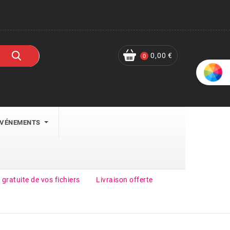
0,00 €
0
ÉVÉNEMENTS
 gratuite de vos fichiers
Livraison offerte
Get 30% Off On Selected Items