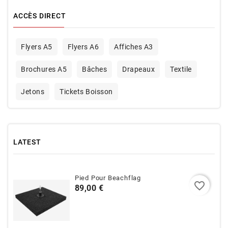
ACCÈS DIRECT
Flyers A5
Flyers A6
Affiches A3
Brochures A5
Bâches
Drapeaux
Textile
Jetons
Tickets Boisson
LATEST
Pied Pour Beachflag
favorite_border
Prix
89,00 €