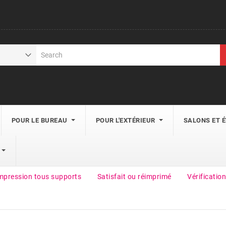
POUR LE BUREAU
POUR L'EXTÉRIEUR
SALONS ET 
mpression tous supports
Satisfait ou réimprimé
Vérification