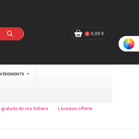
0,00 €
0
ÉVÉNEMENTS
 gratuite de vos fichiers
Livraison offerte
Get 30% Off On Selected Items