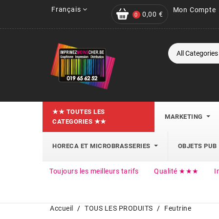
Français
Mon Compte
0,00 €
0
★★ TOUTES LES
MARKETING
CATEGORIES ★★
HORECA ET MICROBRASSERIES
OBJETS PUB
Toujours les meilleurs tarifs
Qualité ★★★
I
Accueil
TOUS LES PRODUITS
Feutrine