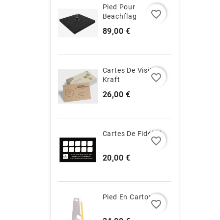
Pied Pour
favorite_border
Beachflag
Prix
89,00 €
Cartes De Visite
favorite_border
Kraft
Prix
26,00 €
Cartes De Fidélité
favorite_border
Prix
20,00 €
Pied En Carton
favorite_border