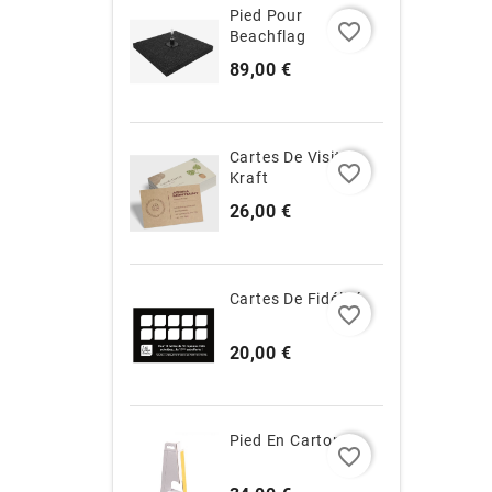
Pied Pour
favorite_border
Beachflag
Prix
89,00 €
Cartes De Visite
favorite_border
Kraft
Prix
26,00 €
Cartes De Fidélité
favorite_border
Prix
20,00 €
Pied En Carton
favorite_border