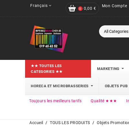
Français
Mon Compte
0,00 €
0
★★ TOUTES LES
MARKETING
CATEGORIES ★★
HORECA ET MICROBRASSERIES
OBJETS PUB
Toujours les meilleurs tarifs
Qualité ★★★
I
Accueil
TOUS LES PRODUITS
Objets Promotio