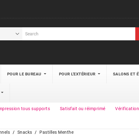
POUR LE BUREAU
POUR L'EXTÉRIEUR
SALONS ET 
mpression tous supports
Satisfait ou réimprimé
Vérification
nnels
Snacks
Pastilles Menthe