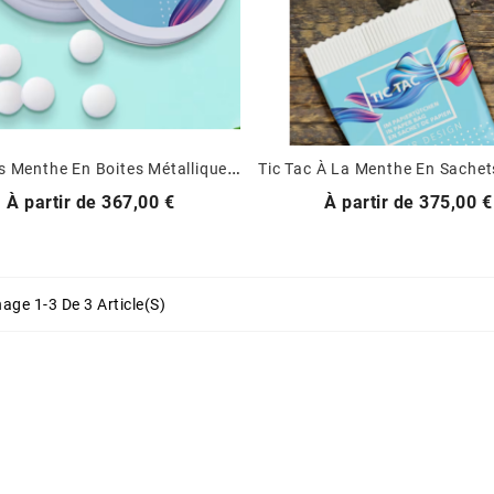
P
Astilles Menthe En Boites Métalliques Personnalisées
Prix
Prix
À partir de
367,00 €
À partir de
375,00 €
hage 1-3 De 3 Article(s)