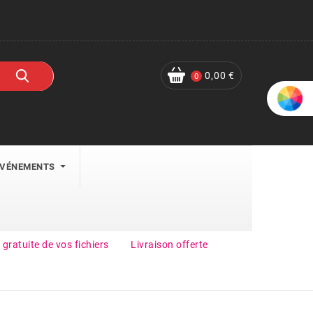
0,00 €
0
ÉVÉNEMENTS
 gratuite de vos fichiers
Livraison offerte
Get 30% Off On Selected Items