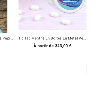
T
Ic Tac À La Menthe En Sachets Papier Personnalisés
T
Ic Tac Menthe En Boites En Métal Personnalisées
Prix
À partir de
343,00 €