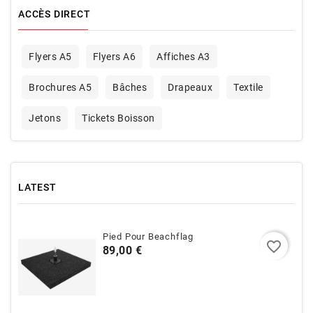
ACCÈS DIRECT
Flyers A5
Flyers A6
Affiches A3
Brochures A5
Bâches
Drapeaux
Textile
Jetons
Tickets Boisson
LATEST
Pied Pour Beachflag
favorite_border
Prix
89,00 €