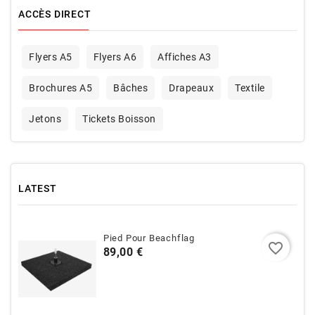
ACCÈS DIRECT
Flyers A5
Flyers A6
Affiches A3
Brochures A5
Bâches
Drapeaux
Textile
Jetons
Tickets Boisson
LATEST
Pied Pour Beachflag
favorite_border
Prix
89,00 €