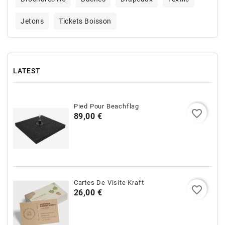
Jetons
Tickets Boisson
LATEST
Pied Pour Beachflag
favorite_border
Prix
89,00 €
Cartes De Visite Kraft
favorite_border
Prix
26,00 €