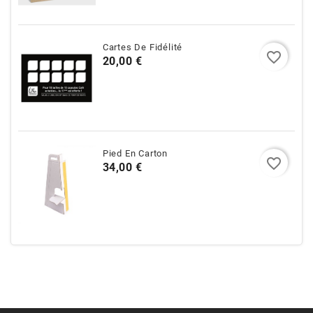
Cartes De Fidélité
favorite_border
Prix
20,00 €
Pied En Carton
favorite_border
Prix
34,00 €