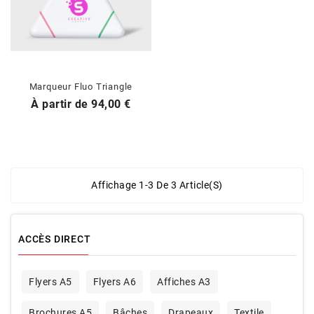
Marqueur Fluo Triangle
Prix
À partir de
94,00 €
Affichage 1-3 De 3 Article(s)
ACCÈS DIRECT
Flyers A5
Flyers A6
Affiches A3
Brochures A5
Bâches
Drapeaux
Textile