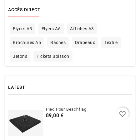
ACCÈS DIRECT
Flyers A5
Flyers A6
Affiches A3
Brochures A5
Bâches
Drapeaux
Textile
Jetons
Tickets Boisson
LATEST
Pied Pour Beachflag
favorite_border
Prix
89,00 €