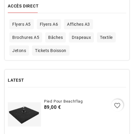
ACCÈS DIRECT
Flyers A5
Flyers A6
Affiches A3
Brochures A5
Bâches
Drapeaux
Textile
Jetons
Tickets Boisson
LATEST
Pied Pour Beachflag
favorite_border
Prix
89,00 €