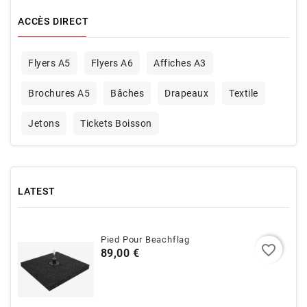
ACCÈS DIRECT
Flyers A5
Flyers A6
Affiches A3
Brochures A5
Bâches
Drapeaux
Textile
Jetons
Tickets Boisson
LATEST
Pied Pour Beachflag
favorite_border
Prix
89,00 €