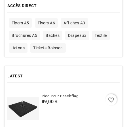
ACCÈS DIRECT
Flyers A5
Flyers A6
Affiches A3
Brochures A5
Bâches
Drapeaux
Textile
Jetons
Tickets Boisson
LATEST
Pied Pour Beachflag
favorite_border
Prix
89,00 €