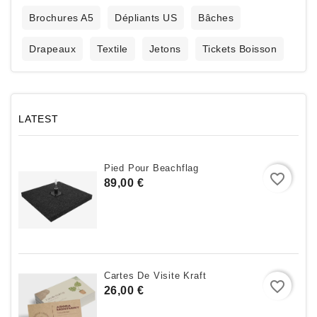
Brochures A5
Dépliants US
Bâches
Drapeaux
Textile
Jetons
Tickets Boisson
LATEST
Pied Pour Beachflag
favorite_border
Prix
89,00 €
Cartes De Visite Kraft
favorite_border
Prix
26,00 €