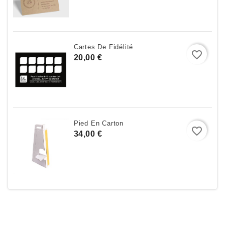
Cartes De Fidélité
favorite_border
Prix
20,00 €
Pied En Carton
favorite_border
Prix
34,00 €