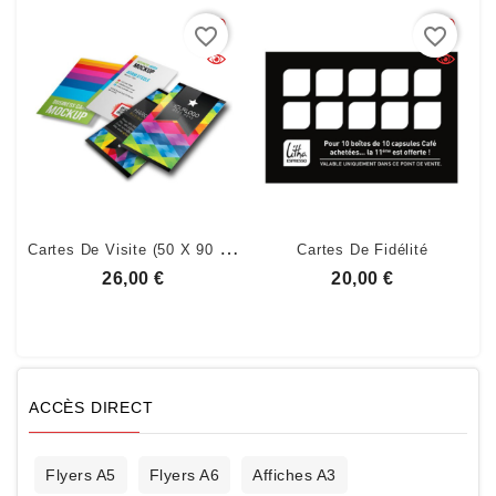
favorite_border
favorite_border
C
Artes De Visite (50 X 90 Mm)
Cartes De Fidélité
Prix
Prix
26,00 €
20,00 €
ACCÈS DIRECT
Flyers A5
Flyers A6
Affiches A3